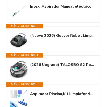
Intex, Aspirador Manual eléctrico ZR100, Spas y Piscinas hasta 5,49m,...
MÁS VENDIDO NO. 3
(Nuovo 2026) Gosvor Robot Limpiafondos Piscina Inalámbrico - Aspirador...
MÁS VENDIDO NO. 4
(2026 Upgrade) TALOSBO S2 Robot Piscina,Doble Filtración, Doble Motor...
MÁS VENDIDO NO. 5
Aspirador Piscina,Kit Limpiafondos Piscina Manual,Limpiafondos...